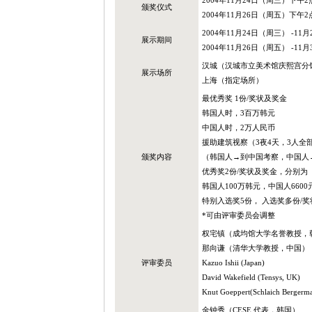
2004年11月24日（周三）下午
颁奖仪式
2004年11月26日（周五）下午
2004年11月24日（周三） -1
展示期间
2004年11月26日（周五） -1
汉城（汉城市立美术馆庆熙宫分馆 电
展示场所
上海（指定场所）
最优秀奖 1份/奖状及奖金
韩国人时，3百万韩元
中国人时，2万人民币
援助建筑视察（3夜4天，3人全
颁奖内容
（韩国人→到中国考察，中国人
优秀奖2份/奖状及奖金，分别为
韩国人100万韩元，中国人660
特别入选奖5份， 入选奖多份/奖
*可由评审委员会调整
权宅镇（成均馆大学名誉教授，
那向谦（清华大学教授，中国）
评审委员
Kazuo Ishii (Japan)
David Wakefield (Tensys, UK)
Knut Goeppert(Schlaich Bergerm
金钟秀（CESE 代表，韩国）