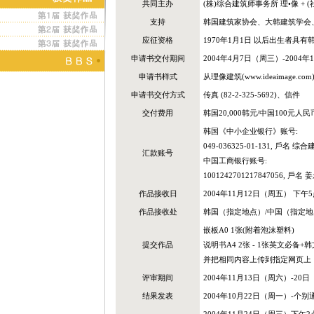
共同主办
(株)综合建筑师事务所 理•像 + (社)韩
支持
韩国建筑家协会、大韩建筑学会、
应征资格
1970年1月1日 以后出生者具
申请书交付期间
2004年4月7日（周三）-2004
申请书样式
从理像建筑(www.ideaimage.com
申请书交付方式
传真 (82-2-325-5692)、信件
交付费用
韩国20,000韩元/中国100元人民
韩国《中小企业银行》账号:
049-036325-01-131, 戶名
汇款账号
中国工商银行账号:
1001242701217847056,
作品接收日
2004年11月12日（周五） 下午
作品接收处
韩国（指定地点）/中国（指定地
嵌板A0 1张(附着泡沫塑料)
提交作品
说明书A4 2张 - 1张英文必备+韩
并把相同内容上传到指定网页上
评审期间
2004年11月13日（周六）-20
结果发表
2004年10月22日（周一）-个